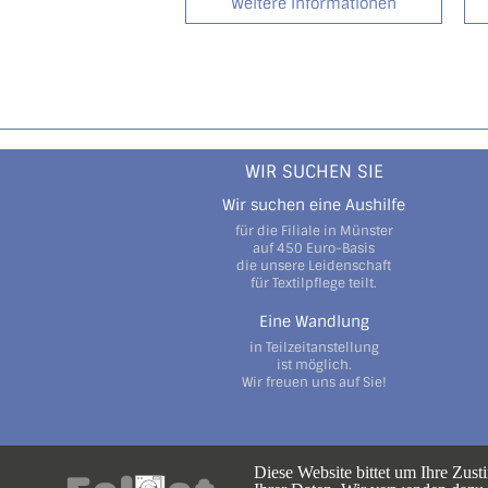
Weitere Informationen
WIR SUCHEN SIE
Wir suchen eine Aushilfe
für die Filiale in Münster
auf 450 Euro-Basis
die unsere Leidenschaft
für Textilpflege teilt.
Eine Wandlung
in Teilzeitanstellung
ist möglich.
Wir freuen uns auf Sie!
Diese Website bittet um Ihre Zu