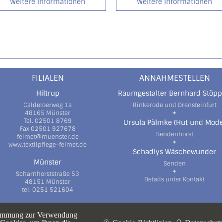
Weitere Informationen
Weitere Informationen
FILIALEN
ANNAHMESTELLEN
Hiltrup
Raumgestalter Bernhard Stöpp
Caldeloerweg 1a
Rinkerode und Drensteinfurt
48165 Münster
✦
Tel. 02501 8769
Ursula Pälmke (Hut und Mode
Fax 02501 927678
Sendenhorst
felmet@muenster.de
✦
www.textilpflege-felmet.de
Schadlys Wäschewunder
Münster
Senden
✦
Scharnhorststraße 53
Details unter Kontakt
48151 Münster
tel. 0251 521604
stimmung zur Verwendung