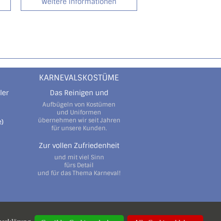
Weitere Informationen
KARNEVALSKOSTÜME
ler
Das Reinigen und
Aufbügeln von Kostümen
und Uniformen
übernehmen wir seit Jahren
)
für unsere Kunden.
Zur vollen Zufriedenheit
und mit viel Sinn
fürs Detail
und für das Thema Karneval!