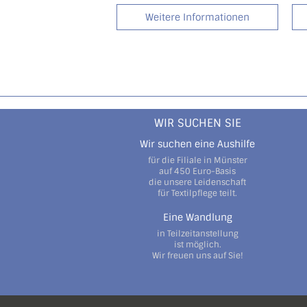
Weitere Informationen
WIR SUCHEN SIE
Wir suchen eine Aushilfe
für die Filiale in Münster
auf 450 Euro-Basis
die unsere Leidenschaft
für Textilpflege teilt.
Eine Wandlung
in Teilzeitanstellung
ist möglich.
Wir freuen uns auf Sie!