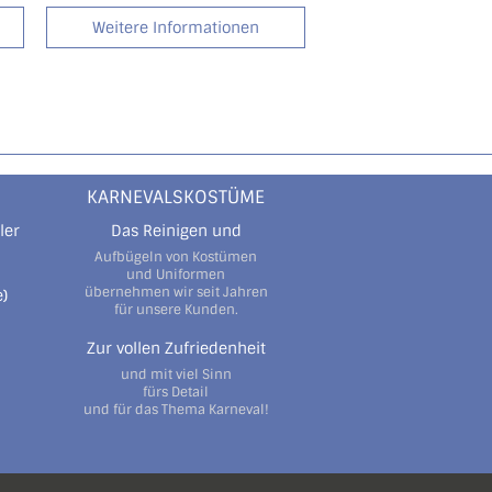
Weitere Informationen
KARNEVALSKOSTÜME
ler
Das Reinigen und
Aufbügeln von Kostümen
und Uniformen
übernehmen wir seit Jahren
)
für unsere Kunden.
Zur vollen Zufriedenheit
und mit viel Sinn
fürs Detail
und für das Thema Karneval!