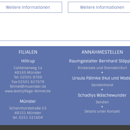
Weitere Informationen
Weitere Informationen
FILIALEN
ANNAHMESTELLEN
Hiltrup
Raumgestalter Bernhard Stöpp
Caldeloerweg 1a
Rinkerode und Drensteinfurt
48165 Münster
✦
Tel. 02501 8769
Ursula Pälmke (Hut und Mode
Fax 02501 927678
Sendenhorst
felmet@muenster.de
✦
www.textilpflege-felmet.de
Schadlys Wäschewunder
Münster
Senden
✦
Scharnhorststraße 53
Details unter Kontakt
48151 Münster
tel. 0251 521604