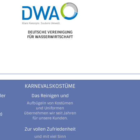
DEUTSCHE VEREINIGUNG
FÜR WASSERWIRTSCHAFT
KARNEVALSKOSTÜME
ler
Das Reinigen und
Aufbügeln von Kostümen
und Uniformen
übernehmen wir seit Jahren
)
für unsere Kunden.
Zur vollen Zufriedenheit
und mit viel Sinn