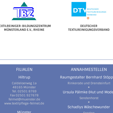
EXTILREINIGER-BILDUNGSZENTRUM
DEUTSCHER
MÜNSTERLAND E.V., RHEINE
TEXTILREINIGUNGSVERBAND
FILIALEN
ANNAHMESTELLEN
Hiltrup
Raumgestalter Bernhard Stöpp
Caldeloerweg 1a
Rinkerode und Drensteinfurt
48165 Münster
✦
Tel. 02501 8769
Ursula Pälmke (Hut und Mode
Fax 02501 927678
Sendenhorst
felmet@muenster.de
✦
www.textilpflege-felmet.de
Schadlys Wäschewunder
Münster